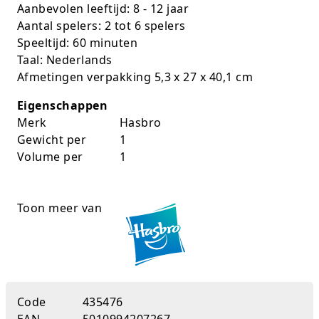
Aanbevolen leeftijd: 8 - 12 jaar
Rugtassen
Aantal spelers: 2 tot 6 spelers
Speeltijd: 60 minuten
Skippy's
Taal: Nederlands
Afmetingen verpakking 5,3 x 27 x 40,1 cm
Slime & Putty
Eigenschappen
Slow rise
Merk
Hasbro
Gewicht per
1
Sluban
Volume per
1
SO Kawaii
Toon meer van
Spaarpotten
Speelfiguren en sets
Spidey
Code
435476
Stitch
EAN
5010994207267