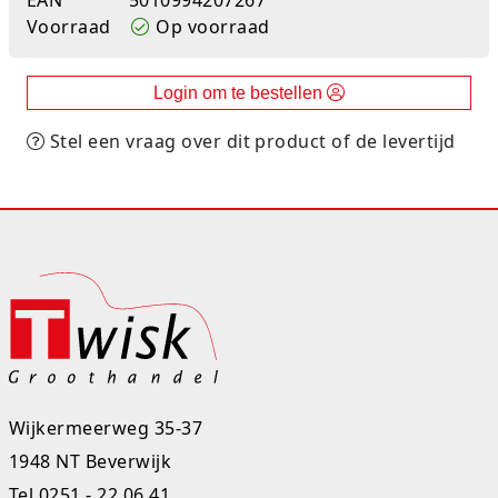
Voorraad
Op voorraad
Studio Circus
Unicorns
Login om te bestellen
Winkel, keuken en huis
Stel een vraag over dit product of de levertijd
Woezel en Pip
Zomer- en buitenspeelgoed
Wijkermeerweg 35-37
1948 NT Beverwijk
Tel
0251 - 22 06 41