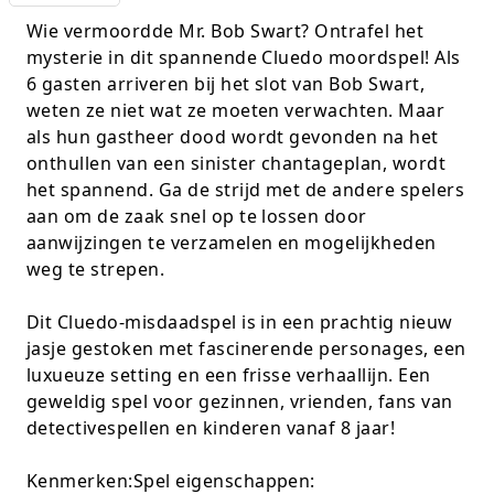
K-pop Star
Perforators
Wie vermoordde Mr. Bob Swart? Ontrafel het
mysterie in dit spannende Cluedo moordspel! Als
Little Dutch
Plakband
6 gasten arriveren bij het slot van Bob Swart,
weten ze niet wat ze moeten verwachten. Maar
Lumpin
Post-It
als hun gastheer dood wordt gevonden na het
onthullen van een sinister chantageplan, wordt
Magnetic Construction Sets
Puntenslijpers
het spannend. Ga de strijd met de andere spelers
aan om de zaak snel op te lossen door
Muziek
Rainbow
aanwijzingen te verzamelen en mogelijkheden
weg te strepen.
Opruiming
Rekenmachines
Dit Cluedo-misdaadspel is in een prachtig nieuw
Peppa Pig
Scharen en messen
jasje gestoken met fascinerende personages, een
luxueuze setting en een frisse verhaallijn. Een
Pluche
Schrijfwaren
geweldig spel voor gezinnen, vrienden, fans van
Poppen
Stempels en toebeh.
detectivespellen en kinderen vanaf 8 jaar!
Roleplay
Tesa power
Kenmerken:Spel eigenschappen: