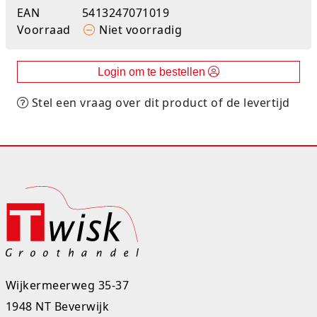
EAN
5413247071019
Rugtassen
Voorraad
Niet voorradig
Skippy's
Login om te bestellen
Slime & Putty
Stel een vraag over dit product of de levertijd
Slow rise
Sluban
SO Kawaii
Spaarpotten
Speelfiguren en sets
Spidey
Wijkermeerweg 35-37
1948 NT Beverwijk
Stitch