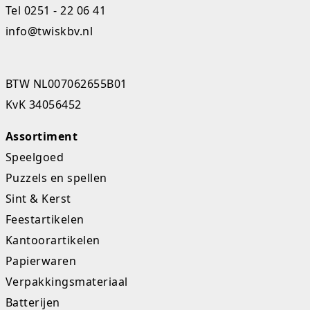
Tel
0251 - 22 06 41
Studio Circus
info@twiskbv.nl
Unicorns
Winkel, keuken en huis
BTW NL007062655B01
KvK 34056452
Woezel en Pip
Assortiment
Zomer- en buitenspeelgoed
Speelgoed
Puzzels en spellen
Sint & Kerst
Feestartikelen
Kantoorartikelen
Papierwaren
Verpakkingsmateriaal
Batterijen