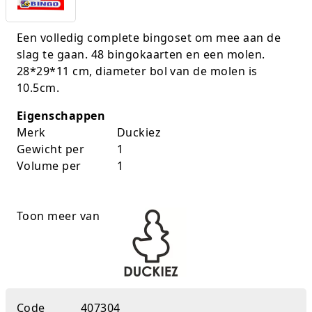
K-pop Star
Perforators
Een volledig complete bingoset om mee aan de
Little Dutch
Plakband
slag te gaan. 48 bingokaarten en een molen.
28*29*11 cm, diameter bol van de molen is
Lumpin
Post-It
10.5cm.
Magnetic Construction Sets
Puntenslijpers
Eigenschappen
Merk
Duckiez
Muziek
Rainbow
Gewicht per
1
Volume per
1
Opruiming
Rekenmachines
Peppa Pig
Scharen en messen
Toon meer van
Pluche
Schrijfwaren
Poppen
Stempels en toebeh.
Roleplay
Tesa power
Code
407304