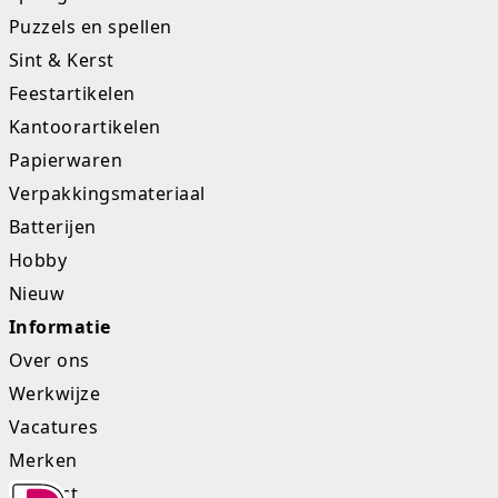
Puzzels en spellen
Studio Circus
Sint & Kerst
Unicorns
Feestartikelen
Kantoorartikelen
Winkel, keuken en huis
Papierwaren
Woezel en Pip
Verpakkingsmateriaal
Batterijen
Zomer- en buitenspeelgoed
Hobby
Nieuw
Informatie
Over ons
Werkwijze
Vacatures
Merken
Contact