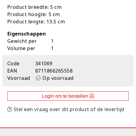
Product breedte: 5 cm
K-pop Star
Perforators
Product hoogte: 5 cm
Product lengte: 13.5 cm
Little Dutch
Plakband
Eigenschappen
Lumpin
Post-It
Gewicht per
1
Volume per
1
Magnetic Construction Sets
Puntenslijpers
Muziek
Rainbow
Code
341069
EAN
8711866265558
Opruiming
Rekenmachines
Voorraad
Op voorraad
Peppa Pig
Scharen en messen
Login om te bestellen
Pluche
Schrijfwaren
Stel een vraag over dit product of de levertijd
Poppen
Stempels en toebeh.
Roleplay
Tesa power