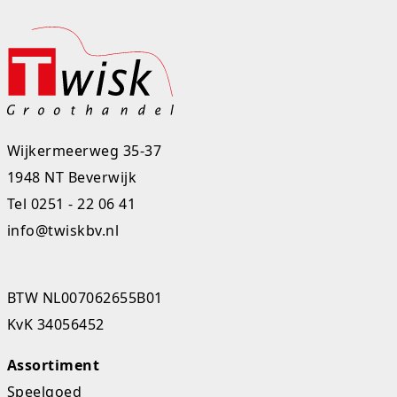
Rugtassen
Skippy's
Slime & Putty
Slow rise
Wijkermeerweg 35-37
1948 NT Beverwijk
Sluban
Tel
0251 - 22 06 41
SO Kawaii
info@twiskbv.nl
Spaarpotten
BTW NL007062655B01
Speelfiguren en sets
KvK 34056452
Spidey
Assortiment
Stitch
Speelgoed